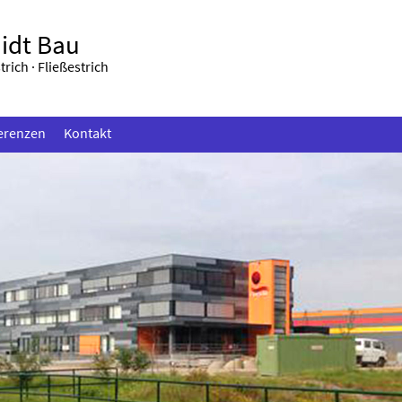
idt Bau
rich · Fließestrich
erenzen
Kontakt