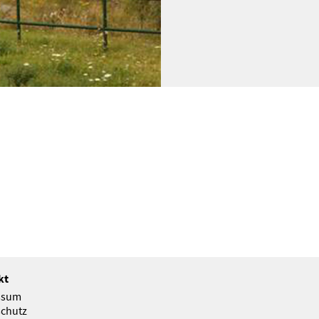
kt
ssum
chutz