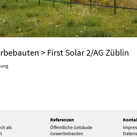
rbebauten
> First Solar 2/AG Züblin
mung
Referenzen
Konta
ch als
Öffentliche Gebäude
Impre
ch
Gewerbebauten
Datens