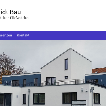
idt Bau
rich · Fließestrich
erenzen
Kontakt