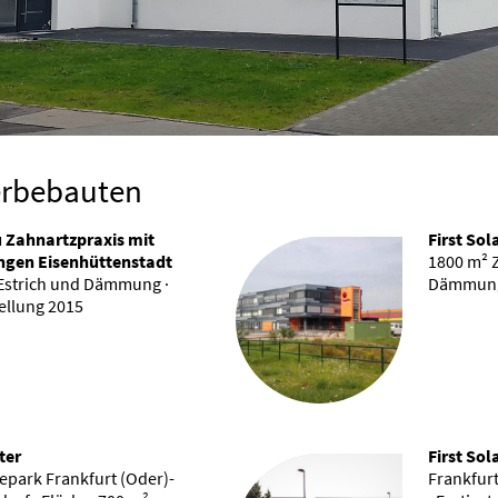
rbebauten
 Zahnartzpraxis mit
First Sol
gen Eisenhüttenstadt
1800 m² 
Estrich und Dämmung ·
Dämmung 
tellung 2015
ter
First Sol
park Frankfurt (Oder)-
Frankfurt