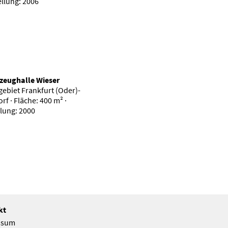
ellung: 2006
zeughalle Wieser
ebiet Frankfurt (Oder)-
f · Fläche: 400 m² ·
llung: 2000
kt
ssum