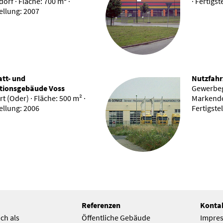
orf · Fläche: 700 m² ·
· Fertigst
ellung: 2007
tt- und
Nutzfahr
tionsgebäude Voss
Gewerbeg
t (Oder) · Fläche: 500 m² ·
Markendor
ellung: 2006
Fertigste
Referenzen
Konta
ch als
Öffentliche Gebäude
Impre